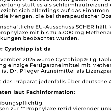
wertung stuft es als schleimhautreizen
bezieht sich allerdings auf das Einatmen
 die Mengen, die bei therapeutischer Do
nschaftliche EU-Ausschuss SCHER hält fe
prophylaxe mit bis zu 4.000 mg Methena
kungen beobachtet wurden.
: Cystohipp ist da
vember 2025 wurde Cystohipp® 1 g Table
ng einzige Fertigarzneimittel mit Met
r ist Dr. Pfleger Arzneimittel als Lizenz
st das Präparat jedenfalls über deutsc
aten laut Fachinformation:
ibungspflichtig
sen zur **Prophylaxe rezidivierender un