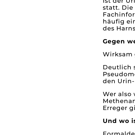
Ist der U
statt. Di
Fachinfor
häufig ei
des Harns
Gegen we
Wirksam g
Deutlich
Pseudomo
den Urin
Wer also
Methenami
Erreger g
Und wo i
Formaldeh