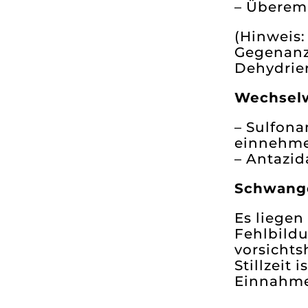
– Überemp
(Hinweis:
Gegenanze
Dehydrie
Wechsel
– Sulfona
einnehm
– Antazid
Schwange
Es liegen
Fehlbildu
vorsichts
Stillzeit
Einnahme