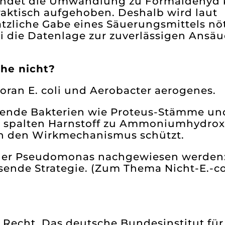
), findet die Umwandlung zu Formaldehy
raktisch aufgehoben. Deshalb wird laut
tzliche Gabe eines Säuerungsmittels nöt
ei die Datenlage zur zuverlässigen Ansä
he nicht?
oran E. coli und Aerobacter aerogenes.
ltende Bakterien wie Proteus-Stämme un
e spalten Harnstoff zu Ammoniumhydrox
en den Wirkmechanismus schützt.
 oder Pseudomonas nachgewiesen werden
sende Strategie. (Zum Thema Nicht-E.-co
 Recht. Das deutsche Bundesinstitut für