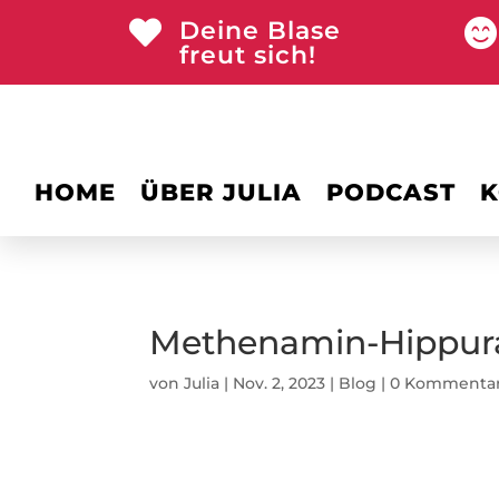
Deine Blase


freut sich!
HOME
ÜBER JULIA
PODCAST
K
Methenamin-Hippurat
von
Julia
|
Nov. 2, 2023
|
Blog
|
0 Kommenta