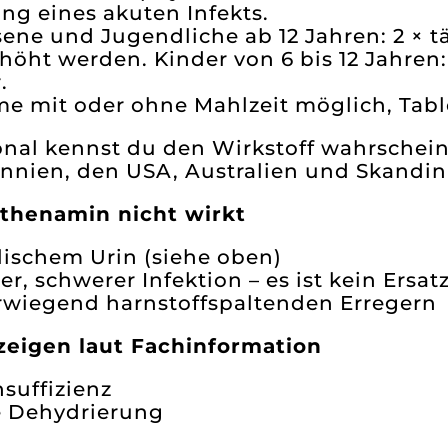
g eines akuten Infekts.
ene und Jugendliche ab 12 Jahren: 2 × tä
rhöht werden. Kinder von 6 bis 12 Jahren: 
.
e mit oder ohne Mahlzeit möglich, Table
onal kennst du den Wirkstoff wahrscheinl
nnien, den USA, Australien und Skandin
henamin nicht wirkt
alischem Urin (siehe oben)
er, schwerer Infektion – es ist kein Ersa
rwiegend harnstoffspaltenden Erregern
eigen laut Fachinformation
nsuffizienz
e Dehydrierung