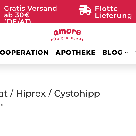
Gratis Versand
Flotte

ab 30€
Lieferung
(DE/AT)
OOPERATION
APOTHEKE
BLOG
 / Hiprex / Cystohipp
re