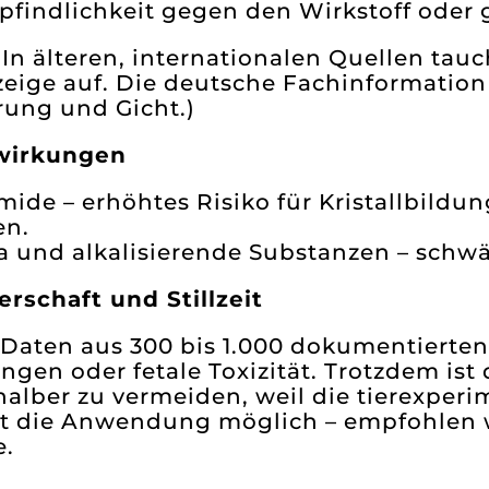
findlichkeit gegen den Wirkstoff oder
 In älteren, internationalen Quellen tau
ige auf. Die deutsche Fachinformation 
rung und Gicht.)
wirkungen
mide – erhöhtes Risiko für Kristallbildung
en.
a und alkalisierende Substanzen – schw
rschaft und Stillzeit
 Daten aus 300 bis 1.000 dokumentierte
ngen oder fetale Toxizität. Trotzdem i
halber zu vermeiden, weil die tierexper
 ist die Anwendung möglich – empfohlen 
.