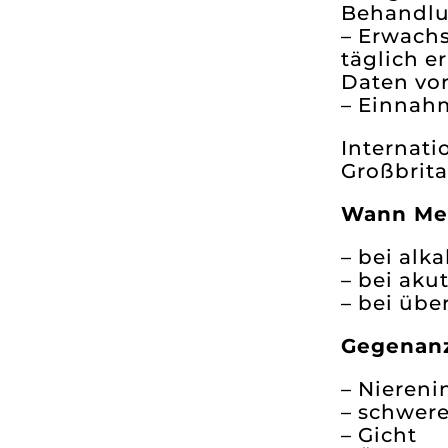
Behandlun
– Erwachs
täglich e
Daten vor
– Einnahm
Internati
Großbrita
Wann Met
– bei alk
– bei akut
– bei übe
Gegenanz
– Niereni
– schwer
– Gicht