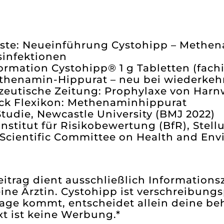
iste: Neueinführung Cystohipp – Methen
infektionen
ormation Cystohipp® 1 g Tabletten (fach
Methenamin-Hippurat – neu bei wiederke
zeutische Zeitung: Prophylaxe von Harn
ck Flexikon: Methenaminhippurat
tudie, Newcastle University (BMJ 2022)
nstitut für Risikobewertung (BfR), St
Scientific Committee on Health and Env
eitrag dient ausschließlich Informations
eine Ärztin. Cystohipp ist verschreibung
rage kommt, entscheidet allein deine be
xt ist keine Werbung.*