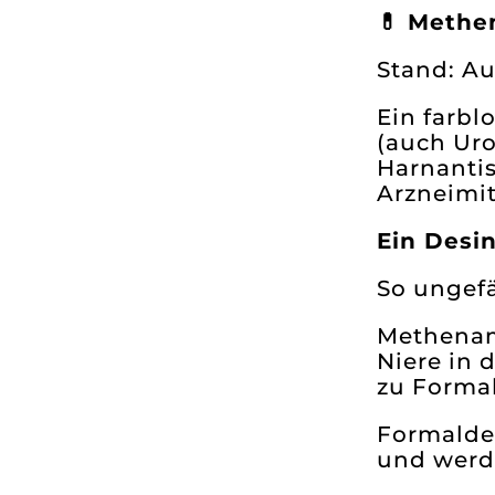
💊 Methe
Stand: A
Ein farbl
(auch Uro
Harnantis
Arzneimit
Ein Desin
So ungefä
Methenam
Niere in 
zu Formal
Formalde
und werd