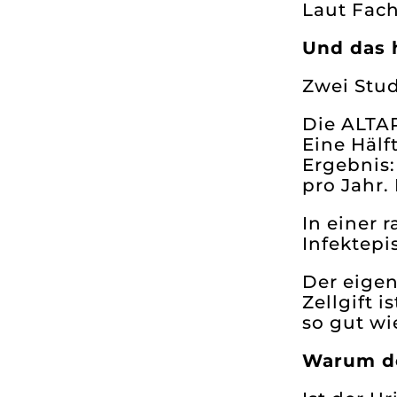
Laut Fach
Und das h
Zwei Stud
Die ALTA
Eine Hälf
Ergebnis:
pro Jahr.
In einer 
Infektepi
Der eigen
Zellgift 
so gut wi
Warum de