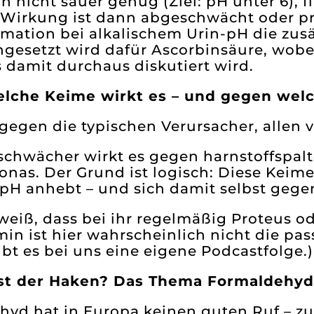
rin nicht sauer genug (Ziel: pH unter 6
e Wirkung ist dann abgeschwächt oder p
mation bei alkalischem Urin-pH die zusä
ngesetzt wird dafür Ascorbinsäure, wob
 damit durchaus diskutiert wird.
lche Keime wirkt es – und gegen welc
egen die typischen Verursacher, allen v
 schwächer wirkt es gegen harnstoffspa
nas. Der Grund ist logisch: Diese Keim
-pH anhebt – und sich damit selbst geg
 weiß, dass bei ihr regelmäßig Proteus
n ist hier wahrscheinlich nicht die pas
ibt es bei uns eine eigene Podcastfolge.)
st der Haken? Das Thema Formaldehyd
yd hat in Europa keinen guten Ruf – zu