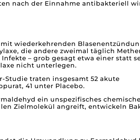
uten nach der Einnahme antibakteriell w
en mit wiederkehrenden Blasenentzündun
ylaxe, die andere zweimal täglich Meth
Infekte – grob gesagt etwa einer statt s
laxe nicht unterlegen.
r-Studie traten insgesamt 52 akute
purat, 41 unter Placebo.
Formaldehyd ein unspezifisches chemisch
llen Zielmolekül angreift, entwickeln Ba