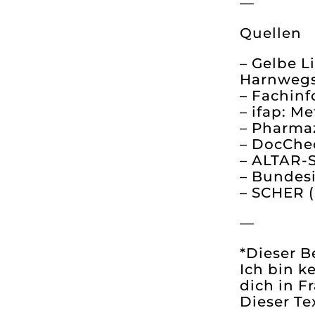
—
Quellen
– Gelbe L
Harnwegs
– Fachinf
– ifap: 
– Pharma
– DocChe
– ALTAR-S
– Bundesi
– SCHER (
—
*Dieser B
Ich bin k
dich in F
Dieser Te